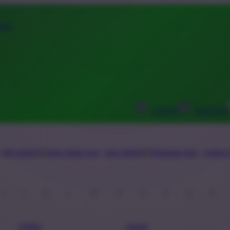
istry
LOGIN
DAFTAR
gift registry
store finder
contact 
I
J
K
L
M
N
O
P
Q
R
Airfree
Alamii