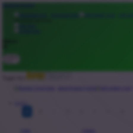
lewati ke Konten
download apps
gift reg
download app from:
Bahasa
ID
Toggle Nav
about Kanmo Circle
GAJI777
A
B
C
D
E
F
G
H
Addo
Adidas