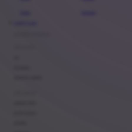
Asics
Aveeno
GAJI777 Login
produk terbaru
aksesoris
tas
kacamata
aksesoris rambut
slot gacor
pakaian tidur
set & terusan
piyama