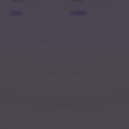
Awan
Azetabio